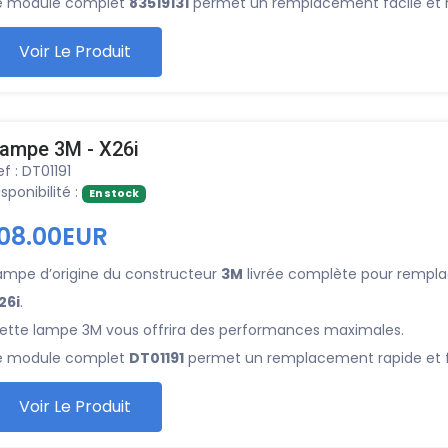
e module complet
83519131
permet un remplacement facile et r
Voir Le Produit
ampe 3M - X26i
ef : DT01191
isponibilité :
En stock
108.00EUR
ampe d’origine du constructeur
3M
livrée complète pour rempla
26i
.
ette lampe 3M vous offrira des performances maximales.
e module complet
DT01191
permet un remplacement rapide et f
Voir Le Produit