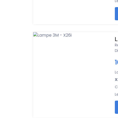
L
L
R
D
L
X
C
L