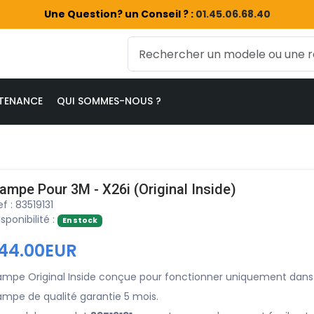
Une Question? un Conseil ? :
01.45.06.68.40
TENANCE
QUI SOMMES-NOUS ?
ampe Pour 3M - X26i (Original Inside)
ef : 83519131
isponibilité :
En stock
144.00EUR
ampe Original Inside conçue pour fonctionner uniquement dans
ampe de qualité garantie 5 mois.