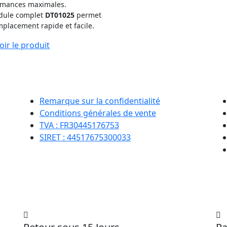
rmances maximales.
dule complet
DT01025
permet
placement rapide et facile.
oir le produit
Remarque sur la confidentialité
Conditions générales de vente
TVA : FR30445176753
SIRET : 44517675300033