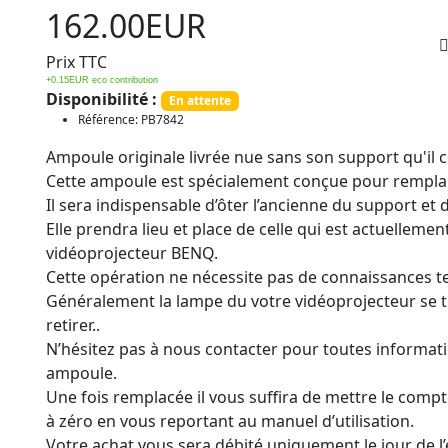
162.00EUR
Prix TTC
+0.15EUR eco contribution
Disponibilité :
En attente
Référence: PB7842
Ampoule originale livrée nue sans son support qu'il 
Cette ampoule est spécialement conçue pour remplac
Il sera indispensable d’ôter l’ancienne du support et 
Elle prendra lieu et place de celle qui est actuelleme
vidéoprojecteur BENQ.
Cette opération ne nécessite pas de connaissances 
Généralement la lampe du votre vidéoprojecteur se t
retirer..
N’hésitez pas à nous contacter pour toutes informat
ampoule.
Une fois remplacée il vous suffira de mettre le comp
à zéro en vous reportant au manuel d’utilisation.
Votre achat vous sera débité uniquement le jour de 