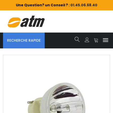
Une Question? un Conseil ? :
01.45.06.68.40
RECHERCHE RAPIDE