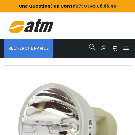
Une Question? un Conseil ? :
01.45.06.68.40
RECHERCHE RAPIDE