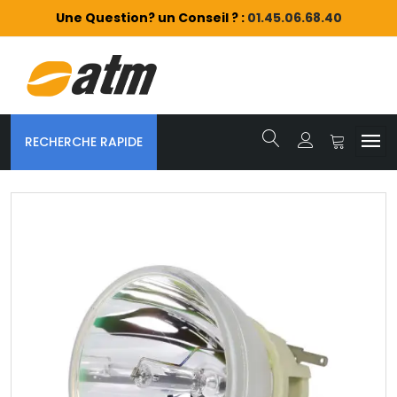
Une Question? un Conseil ? :
01.45.06.68.40
RECHERCHE RAPIDE