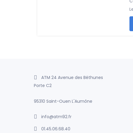
C
L
ATM 24 Avenue des Béthunes
Porte C2
95310 Saint-Ouen L'Aumône
info@atm92.fr
01.45.06.68.40