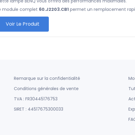
ette lampe BENQ vous offrira des performances maximales.
e module complet
60.J2203.CB1
permet un remplacement rapide
Voir Le Produit
Remarque sur la confidentialité
Mo
Conditions générales de vente
Tut
TVA : FR30445176753
Act
SIRET : 44517675300033
Exp
FA