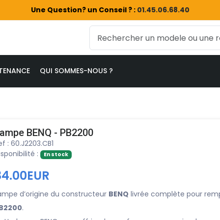
Une Question? un Conseil ? :
01.45.06.68.40
TENANCE
QUI SOMMES-NOUS ?
ampe BENQ - PB2200
ef : 60.J2203.CB1
isponibilité :
En stock
84.00EUR
ampe d’origine du constructeur
BENQ
livrée complète pour remp
B2200
.