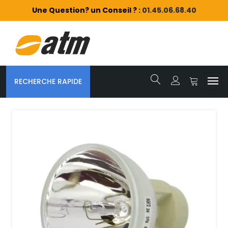
Une Question? un Conseil ? :
01.45.06.68.40
RECHERCHE RAPIDE