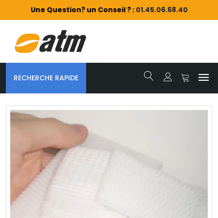
Une Question? un Conseil ? :
01.45.06.68.40
RECHERCHE RAPIDE