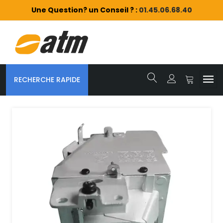
Une Question? un Conseil ? :
01.45.06.68.40
RECHERCHE RAPIDE