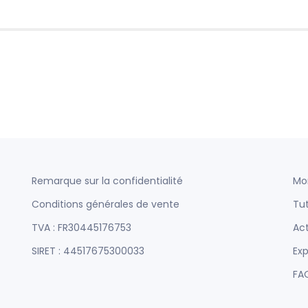
Remarque sur la confidentialité
Mo
Conditions générales de vente
Tut
TVA : FR30445176753
Act
SIRET : 44517675300033
Exp
FA