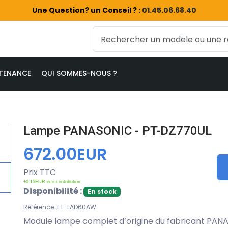
Une Question? un Conseil ? :
01.45.06.68.40
TENANCE
QUI SOMMES-NOUS ?
Lampe PANASONIC - PT-DZ770UL
672.00EUR
Prix TTC
+0.15EUR eco contribution
Disponibilité :
En stock
Référence: ET-LAD60AW
Module lampe complet d’origine du fabricant PAN