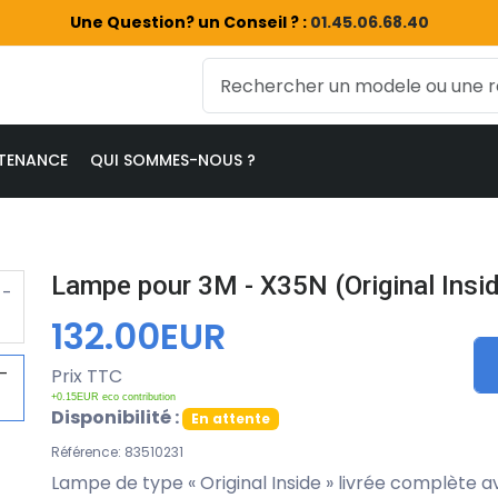
Une Question? un Conseil ? :
01.45.06.68.40
TENANCE
QUI SOMMES-NOUS ?
Lampe pour 3M - X35N (Original Insi
132.00EUR
Prix TTC
+0.15EUR eco contribution
Disponibilité :
En attente
Référence: 83510231
Lampe de type « Original Inside » livrée complète 