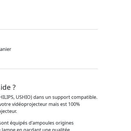
anier
ide ?
 PHILIPS, USHIO) dans un support compatible.
 votre vidéoprojecteur mais est 100%
jecteur.
sont équipés d'ampoules origines
re lampe en gardant une qualitée