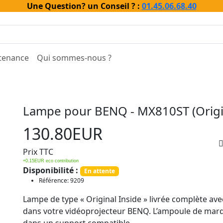
Une Question? un Conseil ? :
01.45.06.68.40
tenance
Qui sommes-nous ?
Lampe pour BENQ - MX810ST (Origin
130.80EUR
Prix TTC
+0.15EUR eco contribution
Disponibilité :
En attente
Référence: 9209
Lampe de type « Original Inside » livrée complète a
dans votre vidéoprojecteur BENQ. L’ampoule de ma
dans un support compatible.