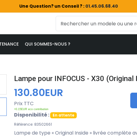
Une Question? un Conseil ? :
01.45.06.68.40
TENANCE
QUI SOMMES-NOUS ?
Lampe pour INFOCUS - X30 (Original 
130.80EUR
Prix TTC
+0.15EUR eco contribution
Disponibilité :
En attente
Référence: 83502661
Lampe de type « Original Inside » livrée complète 