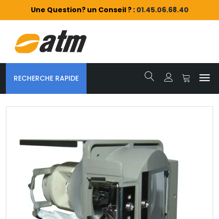
Une Question? un Conseil ? :
01.45.06.68.40
RECHERCHE RAPIDE