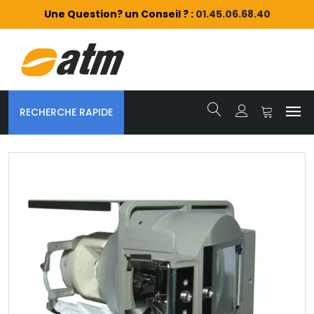
Une Question? un Conseil ? :
01.45.06.68.40
RECHERCHE RAPIDE