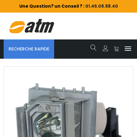
Une Question? un Conseil ? :
01.45.06.68.40
RECHERCHE RAPIDE