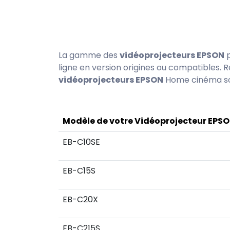
La gamme des
vidéoprojecteurs EPSON
p
ligne en version origines ou compatibles.
vidéoprojecteurs EPSON
Home cinéma son
Modèle de votre Vidéoprojecteur EPS
EB-C10SE
EB-C15S
EB-C20X
EB-C215S