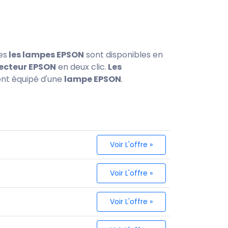
es
les lampes EPSON
sont disponibles en
ecteur EPSON
en deux clic.
Les
ont équipé d'une
lampe EPSON
.
Voir L'offre »
Voir L'offre »
Voir L'offre »