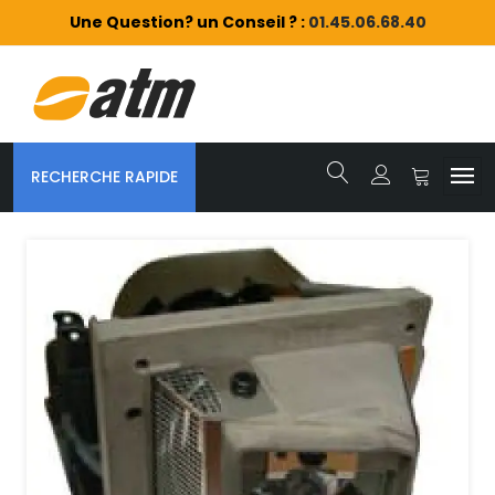
Une Question? un Conseil ? :
01.45.06.68.40
RECHERCHE RAPIDE