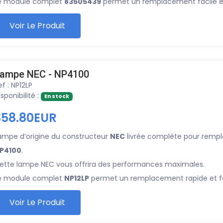
e module complet
83505439
permet un remplacement facile et
Voir Le Produit
ampe NEC - NP4100
ef : NP12LP
isponibilité :
En stock
358.80EUR
ampe d’origine du constructeur
NEC
livrée complète pour rempl
P4100
.
ette lampe NEC vous offrira des performances maximales.
e module complet
NP12LP
permet un remplacement rapide et fa
Voir Le Produit