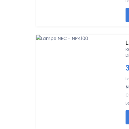
L
L
R
D
L
N
C
L