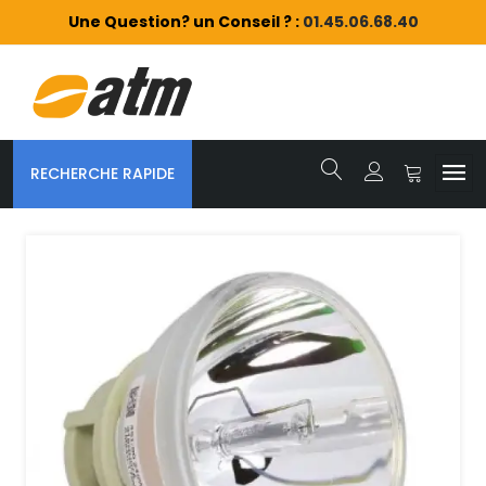
Une Question? un Conseil ? :
01.45.06.68.40
RECHERCHE RAPIDE