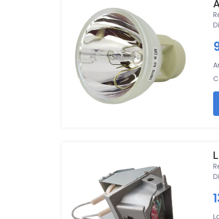
A
R
D
A
C
L
R
D
L