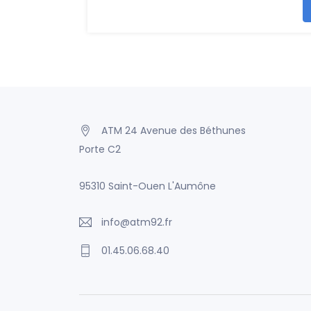
ATM 24 Avenue des Béthunes
Porte C2
95310 Saint-Ouen L'Aumône
info@atm92.fr
01.45.06.68.40