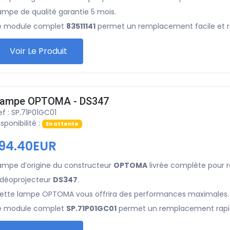
ampe de qualité garantie 5 mois.
e module complet
83511141
permet un remplacement facile et r
Voir Le Produit
ampe OPTOMA - DS347
ef : SP.71P01GC01
isponibilité :
En attente
194.40EUR
ampe d’origine du constructeur
OPTOMA
livrée complète pour 
idéoprojecteur
DS347
.
ette lampe OPTOMA vous offrira des performances maximales.
e module complet
SP.71P01GC01
permet un remplacement rapide