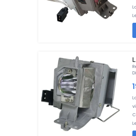
L
L
L
R
D
L
v
C
L