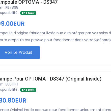
mpoule OPTOMA - DS347
ef : PB7868
isponibilité :
En stock
99.00EUR
mpoule d'origine fabricant livrée nue à réintégrer par vos soins 
ette ampoule est prévue pour fonctionner dans votre vidéopr
Voir Le Produit
ampe Pour OPTOMA - DS347 (Original Inside)
ef : 83511141
isponibilité :
En stock
130.80EUR
ampe Original Inside conçue pour fonctionner uniquement dans