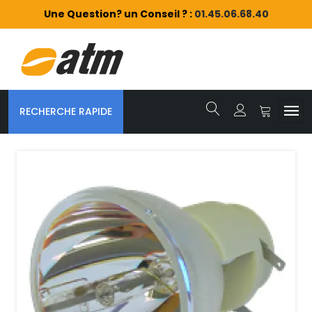
Une Question? un Conseil ? :
01.45.06.68.40
RECHERCHE RAPIDE