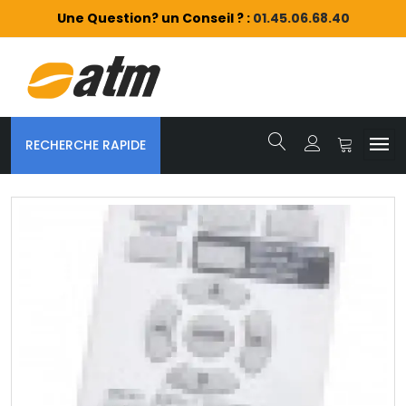
Une Question? un Conseil ? :
01.45.06.68.40
RECHERCHE RAPIDE