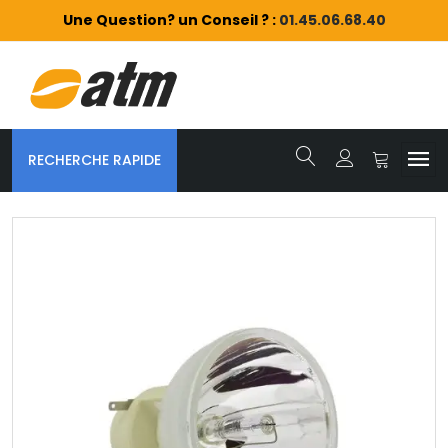
Une Question? un Conseil ? :
01.45.06.68.40
RECHERCHE RAPIDE