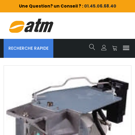
Une Question? un Conseil ? :
01.45.06.68.40
RECHERCHE RAPIDE