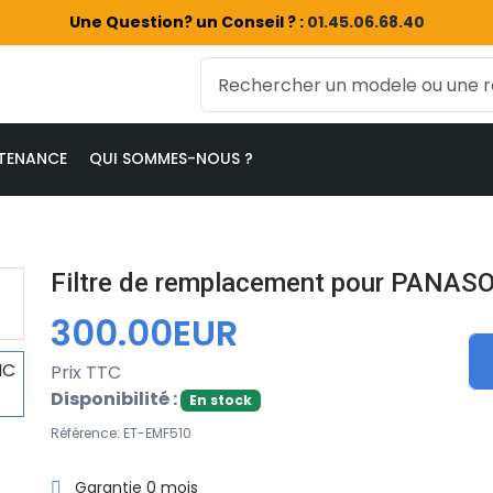
Une Question? un Conseil ? :
01.45.06.68.40
TENANCE
QUI SOMMES-NOUS ?
Filtre de remplacement pour PANAS
300.00EUR
Prix TTC
Disponibilité :
En stock
Référence: ET-EMF510
Garantie 0 mois