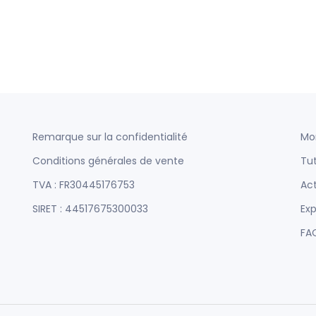
Remarque sur la confidentialité
Mo
Conditions générales de vente
Tut
TVA : FR30445176753
Act
SIRET : 44517675300033
Exp
FA