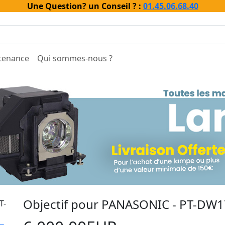
Une Question? un Conseil ? :
01.45.06.68.40
tenance
Qui sommes-nous ?
Objectif pour PANASONIC - PT-DW