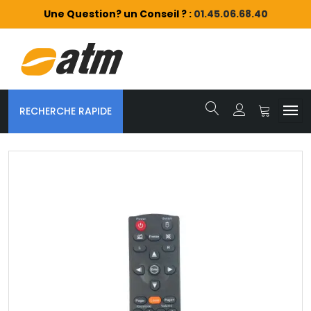
Une Question? un Conseil ? :
01.45.06.68.40
RECHERCHE RAPIDE