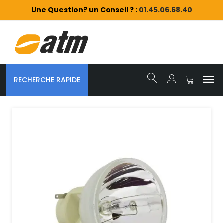
Une Question? un Conseil ? :
01.45.06.68.40
RECHERCHE RAPIDE