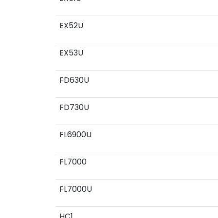
EX52U
EX53U
FD630U
FD730U
FL6900U
FL7000
FL7000U
HC1