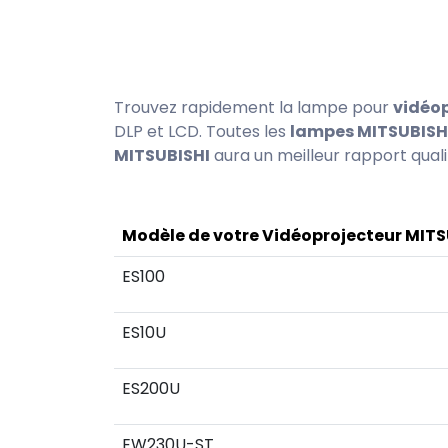
Trouvez rapidement la lampe pour
vidéop
DLP et LCD. Toutes les
lampes MITSUBISH
MITSUBISHI
aura un meilleur rapport quali
Modèle de votre Vidéoprojecteur MITS
ES100
ES10U
ES200U
EW230U-ST