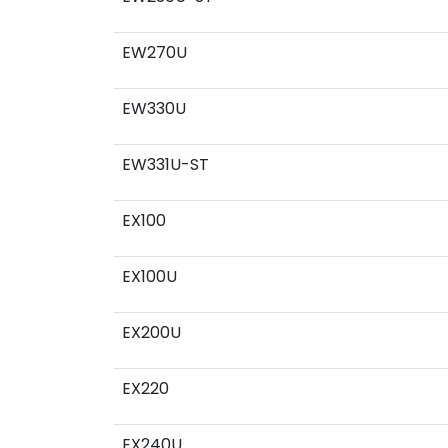
EW270U
EW330U
EW331U-ST
EX100
EX100U
EX200U
EX220
EX240U